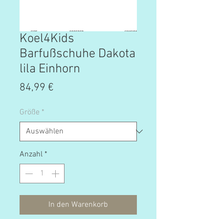
Koel4Kids
Barfußschuhe Dakota
lila Einhorn
Preis
84,99 €
Größe
*
Anzahl
*
In den Warenkorb