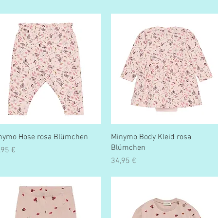
Schnellansicht
Schnellansicht
nymo Hose rosa Blümchen
Minymo Body Kleid rosa
Blümchen
eis
,95 €
Preis
34,95 €