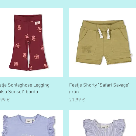
Schnellansicht
Schnellansicht
etje Schlaghose Legging
Feetje Shorty "Safari Savage"
alsa Sunset" bordo
grün
eis
Preis
,99 €
21,99 €