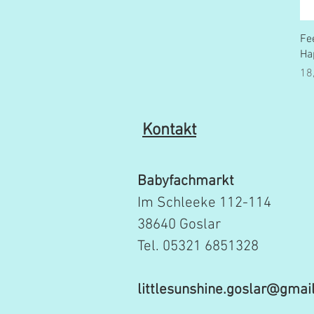
Fe
Ha
Pr
18
Kontakt
Babyfachmarkt
Im Schleeke 112-114
38640 Goslar
Tel. 05321 6851328
littlesunshine.goslar@gmai