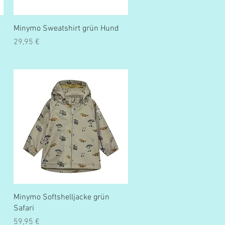
Schnellansicht
Minymo Sweatshirt grün Hund
Preis
29,95 €
Schnellansicht
Minymo Softshelljacke grün
Safari
Preis
59,95 €