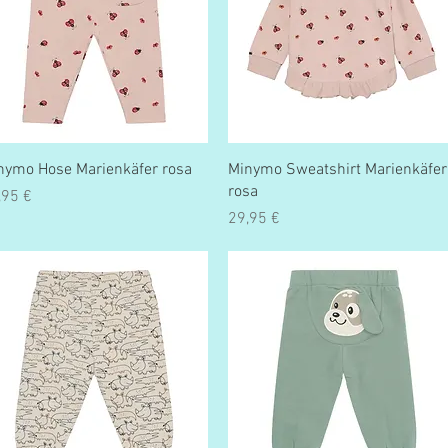
Schnellansicht
Schnellansicht
nymo Hose Marienkäfer rosa
Minymo Sweatshirt Marienkäfer
rosa
eis
,95 €
Preis
29,95 €