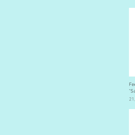
Fe
"S
Pr
21