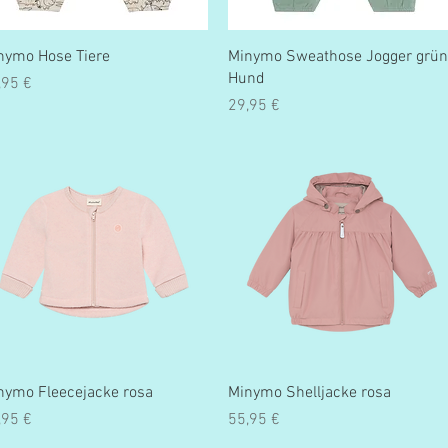
Schnellansicht
Schnellansicht
nymo Hose Tiere
Minymo Sweathose Jogger grün
Hund
eis
,95 €
Preis
29,95 €
Schnellansicht
Schnellansicht
nymo Fleecejacke rosa
Minymo Shelljacke rosa
eis
Preis
,95 €
55,95 €