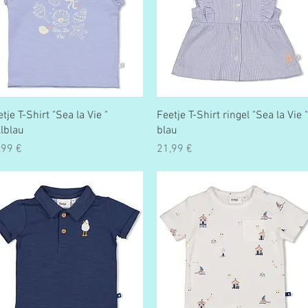
Schnellansicht
Schnellansicht
tje T-Shirt "Sea la Vie "
Feetje T-Shirt ringel "Sea la Vie "
llblau
blau
eis
Preis
,99 €
21,99 €