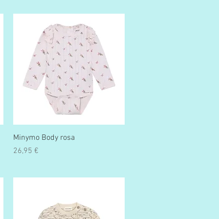
Schnellansicht
Minymo Body rosa
Preis
26,95 €