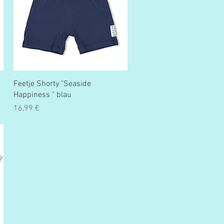
Schnellansicht
Feetje Shorty "Seaside
Happiness " blau
Preis
16,99 €