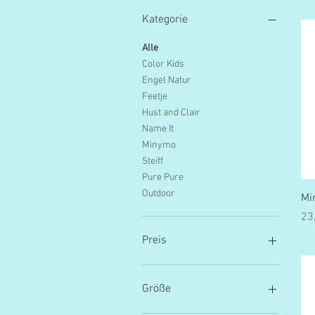
Kategorie
Alle
Color Kids
Engel Natur
Feetje
Hust and Clair
Name It
Minymo
Steiff
Pure Pure
Outdoor
Mi
Pr
23
Preis
5 €
106 €
Größe