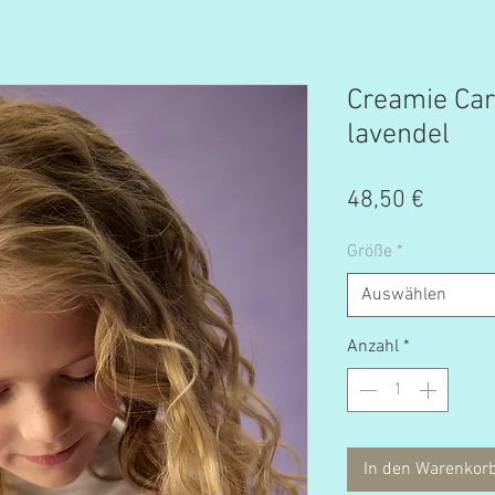
Creamie Car
lavendel
Preis
48,50 €
Größe
*
Auswählen
Anzahl
*
In den Warenkor