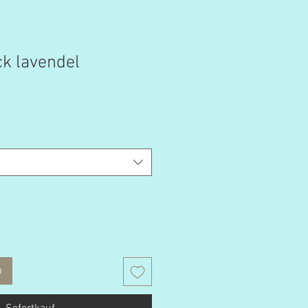
k lavendel
b