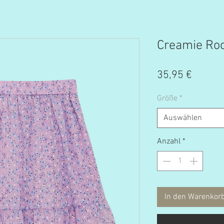
Creamie Roc
Preis
35,95 €
Größe
*
Auswählen
Anzahl
*
In den Warenkor