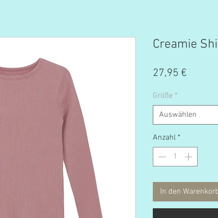
Creamie Shi
Preis
27,95 €
Größe
*
Auswählen
Anzahl
*
In den Warenkor