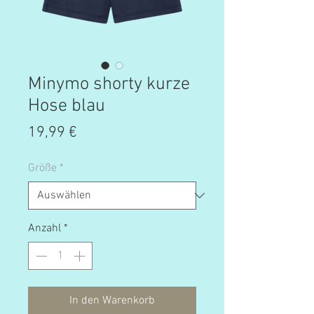
Minymo shorty kurze
Hose blau
Preis
19,99 €
Größe
*
Anzahl
*
In den Warenkorb